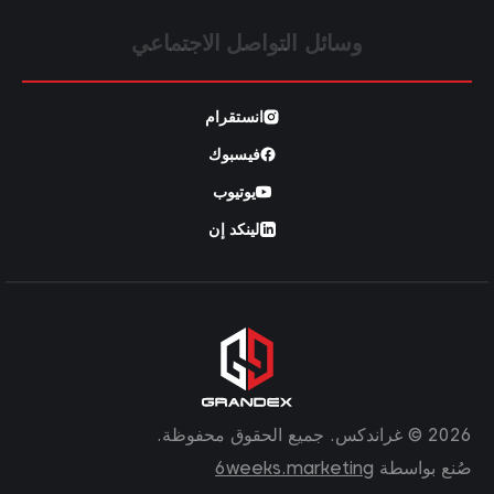
وسائل التواصل الاجتماعي
انستقرام
فيسبوك
يوتيوب
لينكد إن
2026 © غراندكس. جميع الحقوق محفوظة.
صُنع بواسطة
6weeks.marketing