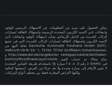
يمكن الحصول على مزيد من المعلومات عن الاستهلاك الرسمي للوقود
وانبعاثات ثاني أكسيد الكربون المحددة الرسمية واستهلاك الطاقة لسيارات
الركاب الجديدة من الدليل الإرشادي بشأن استهلاك الوقود وانبعاثات ثاني
أكسيد الكربون واستهلاك الطاقة لسيارات الركاب الجديدة التي في جميع
نقاط البيع، من Deutsche Automobil Treuhand GmbH (DAT)،
Hellmuth-Hirth-Str. 1, 73760 73760 Ostfildern-Scharnhausen،
و http://www.dat.de/angebote/ verlagsprodukte/leitfaden-
kraftstoffstoffverbrauch.htmlis متاح مجانًا. تم حساب القيم
باستخدام طريقة القياس المحددة (§ 2 رقم 5، 6، 6 أ سيارة EnVKV، في
نسختها الحالية). لا تشير الأرقام إلى سيارة محددة ولا تعد جزءًا من العرض
ولكنها لأغراض المقارنة فقط بين مختلف أنواع المركبات.