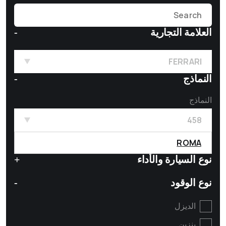
العلامة التجارية
FERRARI
النماذج
النماذج
458
ROMA
نوع السيارة والأداء
نوع الوقود
الديزل
بنزين