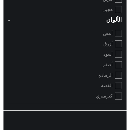
هجين
الألوان
أبيض
أزرق
أسود
أصفر
الرمادي
الفضة
كيرميزي