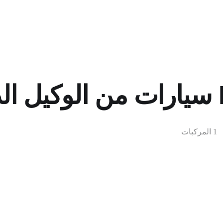
س
1 المركبات