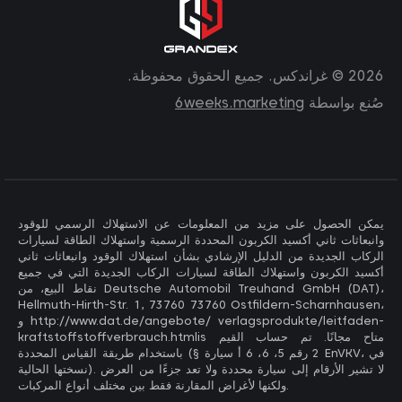
2026 © غراندكس. جميع الحقوق محفوظة.
صُنع بواسطة
6weeks.marketing
يمكن الحصول على مزيد من المعلومات عن الاستهلاك الرسمي للوقود
وانبعاثات ثاني أكسيد الكربون المحددة الرسمية واستهلاك الطاقة لسيارات
الركاب الجديدة من الدليل الإرشادي بشأن استهلاك الوقود وانبعاثات ثاني
أكسيد الكربون واستهلاك الطاقة لسيارات الركاب الجديدة التي في جميع
نقاط البيع، من Deutsche Automobil Treuhand GmbH (DAT)،
Hellmuth-Hirth-Str. 1, 73760 73760 Ostfildern-Scharnhausen،
و http://www.dat.de/angebote/ verlagsprodukte/leitfaden-
kraftstoffstoffverbrauch.htmlis متاح مجانًا. تم حساب القيم
باستخدام طريقة القياس المحددة (§ 2 رقم 5، 6، 6 أ سيارة EnVKV، في
نسختها الحالية). لا تشير الأرقام إلى سيارة محددة ولا تعد جزءًا من العرض
ولكنها لأغراض المقارنة فقط بين مختلف أنواع المركبات.