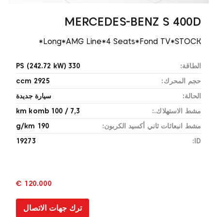
MERCEDES-BENZ S 400D
*Long*AMG Line*4 Seats*Fond TV*STOCK
الطاقة:
330 PS (242.72 kW)
حجم المحرك:
2925 ccm
الحالة:
سيارة جديدة
مشط الاستهلاك.:
7,3 / 100 km komb
مشط انبعاثات ثاني أكسيد الكربون:
190 g/km
19273
ID:
120.000 €
ترك جهات الاتصال