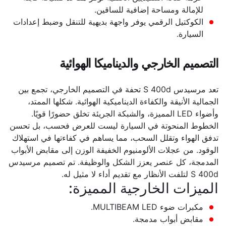
للإمالة ومساحة إضافية للساقين.
الكوكتيل الرقمي يوفر واجهة بديهية للتنقل وضبط إعدادات
السيارة.
التصميم الخارجي والديناميكا الهوائية
تعد مرسيدس S 400d تحفة في التصميم الخارجي، تجمع بين
الجمالية الأنيقة والكفاءة الديناميكية الهوائية. شكلها الممتد،
وأضواء LED المميزة، والشبكة الجريئة تخلق حضورًا قويًا.
الخطوط المنحوتة في السيارة ليست للعرض فحسب، بل تحسن
تدفق الهواء وتقلل السحب، مما يساهم في كفاءتها في استهلاك
الوقود. من عجلات الألومنيوم الخفيفة الوزن إلى مقابض الأبواب
المدمجة، كل عنصر يعزز الشكل والوظيفة. تم تصميم مرسيدس
S 400d لتلفت الأنظار مع تقديم أداء لا مثيل له.
الميزات الخارجية المميزة:
مكبرات ضوء MULTIBEAM LED.
مقابض أبواب مدمجة.