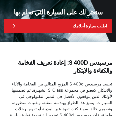
سنعثر لك على السيارة التي تحلم بها
اطلب سيارة أحلامك
مرسيدس S 400D: إعادة تعريف الفخامة
والكفاءة والابتكار
تجسد مرسيدس S 400d المزيج المثالي بين الفخامة والأداء
والابتكار. كعضو في مجموعة S-Class الشهيرة، تم تصميمها
لأولئك الذين يتوقعون الأفضل في التميز التكنولوجي في
السيارات. يتميز هذا الطراز بهندسة متقنة، وتقنيات متطورة،
وتصميم خالد. سواء كنت تقود عبر المدينة أو تقوم برحلات
طويلة، فإن مرسيدس S 400d تضمن لك تجربة قيادة سلسة