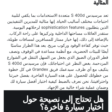
المثالية
تعد مرسيدس S 400d متعددة الاستخدامات بما يكفي لتلبية
احتياجات مختلف أساليب الحياة. إنها مثالية للمديرين التنفيذيين
الذين يتطلبون sophistication features لرحلاتهم اليومية.
ستقدر العائلات مساحتها الداخلية وتركيزها على راحة الركاب.
بالإضافة إلى ذلك، إنها خيار ممتاز للمسافرين لمسافات طويلة،
حيث توفر كفاءة الوقود وركوب مريح. يعد هذا الطراز مناسبًا
أيضًا للبيئات الحضرية، مع أنظمة مساعدة في الوقوف ونصف
قطر الدوران الضيق الذي يجعل من السهل التنقل في الشوارع
المزدحمة. بغض النظر عن احتياجاتك، فإن مرسيدس S 400d
يتكيف مع أي ظرف. سيدعمك فريق Grandex في كل خطوة
من خطواتك للحصول على هذه السيارة الفاخرة. بفضل خبرتنا
واحترافيتنا، نحن نعرف بالضبط كيفية اختيار أفضل سيارة لك
وضمان عملية شراء خالية من الإجهاد.
هل تحتاج إلى نصيحة حول
اختيار سيارة فاخرة؟