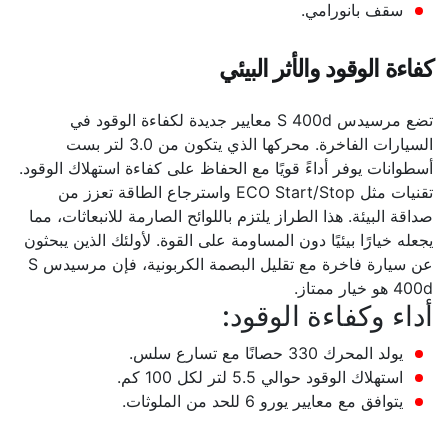
سقف بانورامي.
كفاءة الوقود والأثر البيئي
تضع مرسيدس S 400d معايير جديدة لكفاءة الوقود في
السيارات الفاخرة. محركها الذي يتكون من 3.0 لتر بست
أسطوانات يوفر أداءً قويًا مع الحفاظ على كفاءة استهلاك الوقود.
تقنيات مثل ECO Start/Stop واسترجاع الطاقة تعزز من
صداقة البيئة. هذا الطراز يلتزم باللوائح الصارمة للانبعاثات، مما
يجعله خيارًا بيئيًا دون المساومة على القوة. لأولئك الذين يبحثون
عن سيارة فاخرة مع تقليل البصمة الكربونية، فإن مرسيدس S
400d هو خيار ممتاز.
أداء وكفاءة الوقود:
يولد المحرك 330 حصانًا مع تسارع سلس.
استهلاك الوقود حوالي 5.5 لتر لكل 100 كم.
يتوافق مع معايير يورو 6 للحد من الملوثات.