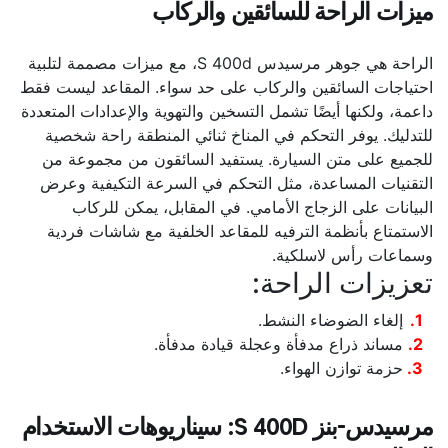
ميزات الراحة للسائقين والركاب
الراحة هي جوهر مرسيدس S 400d، مع ميزات مصممة لتلبية
احتياجات السائقين والركاب على حد سواء. المقاعد ليست فقط
داعمة، ولكنها أيضًا تشمل التسخين والتهوية والإعدادات المتعددة
للتدليك. يوفر التحكم في المناخ ثنائي المنطقة راحة شخصية
للجميع على متن السيارة. يستفيد السائقون من مجموعة من
التقنيات المساعدة، مثل التحكم في السرعة التكيفية وعرض
البيانات على الزجاج الأمامي. في المقابل، يمكن للركاب
الاستمتاع بأنظمة الترفيه للمقاعد الخلفية مع شاشات فردية
وسماعات رأس لاسلكية.
تعزيزات الراحة:
إلغاء الضوضاء النشط.
مساند ذراع مدفأة وعجلة قيادة مدفأة.
حزمة توازن الهواء.
مرسيدس-بنز S 400D: سيناريوهات الاستخدام