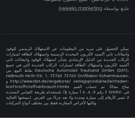
صُنع بواسطة
6weeks.marketing
يمكن الحصول على مزيد من المعلومات عن الاستهلاك الرسمي للوقود
وانبعاثات ثاني أكسيد الكربون المحددة الرسمية واستهلاك الطاقة لسيارات
الركاب الجديدة من الدليل الإرشادي بشأن استهلاك الوقود وانبعاثات ثاني
أكسيد الكربون واستهلاك الطاقة لسيارات الركاب الجديدة التي في جميع
نقاط البيع، من Deutsche Automobil Treuhand GmbH (DAT)،
Hellmuth-Hirth-Str. 1, 73760 73760 Ostfildern-Scharnhausen،
و http://www.dat.de/angebote/ verlagsprodukte/leitfaden-
kraftstoffstoffverbrauch.htmlis متاح مجانًا. تم حساب القيم
باستخدام طريقة القياس المحددة (§ 2 رقم 5، 6، 6 أ سيارة EnVKV، في
نسختها الحالية). لا تشير الأرقام إلى سيارة محددة ولا تعد جزءًا من العرض
ولكنها لأغراض المقارنة فقط بين مختلف أنواع المركبات.