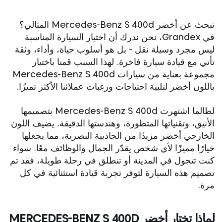
تبحث عن أخضر Mercedes-Benz S 400d المثالي؟
في Grandex، نحن ندرك أن اختيار السيارة المناسبة
ليس مجرد وسيلة نقل - بل هو أسلوب حياة، وأداء، وثقة
تأتي مع قيادة سيارة فاخرة. لهذا السبب قمنا باختيار
مجموعة بعناية من سيارات Mercedes-Benz S 400d
باللون أخضر لتلبية احتياجات ورغبات عملائنا الأكثر تميزًا.
لطالما اشتهرت Mercedes-Benz S 400d بتصميمها
الأنيق، وتقنياتها المتطورة، وهندستها الدقيقة. يضيف اللون
الخارجي أخضر مزيدًا من الجاذبية البصرية، مما يجعلها
خيارًا مميزًا لأي شخص يقدّر الجمال والوظائف معًا. سواء
كنت تتجول في المدينة أو تنطلق في رحلة طويلة، فقد تم
تصميم هذه السيارة لتوفر تجربة قيادة استثنائية في كل
مرة.
لماذا تختار أخضر MERCEDES-BENZ S 400D