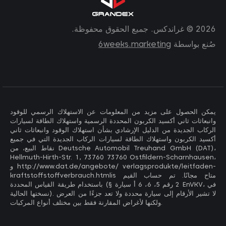
2026 © غراندكس. جميع الحقوق محفوظة.
صُنع بواسطة
6weeks.marketing
يمكن الحصول على مزيد من المعلومات عن الاستهلاك الرسمي للوقود
وانبعاثات ثاني أكسيد الكربون المحددة الرسمية واستهلاك الطاقة لسيارات
الركاب الجديدة من الدليل الإرشادي بشأن استهلاك الوقود وانبعاثات ثاني
أكسيد الكربون واستهلاك الطاقة لسيارات الركاب الجديدة التي في جميع
نقاط البيع، من Deutsche Automobil Treuhand GmbH (DAT)،
Hellmuth-Hirth-Str. 1, 73760 73760 Ostfildern-Scharnhausen،
و http://www.dat.de/angebote/ verlagsprodukte/leitfaden-
kraftstoffstoffverbrauch.htmlis متاح مجانًا. تم حساب القيم
باستخدام طريقة القياس المحددة (§ 2 رقم 5، 6، 6 أ سيارة EnVKV، في
نسختها الحالية). لا تشير الأرقام إلى سيارة محددة ولا تعد جزءًا من العرض
ولكنها لأغراض المقارنة فقط بين مختلف أنواع المركبات.