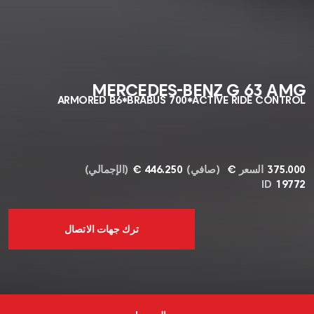
MERCEDES-BENZ G 63 AMG
ARMORED B6*BRABUS 700*ACTIVE RIDE CONTROL
375.000 €
السعر
(صافي)
446.250 €
(الإجمالي)
ID
19772
ترك جهات الاتصال