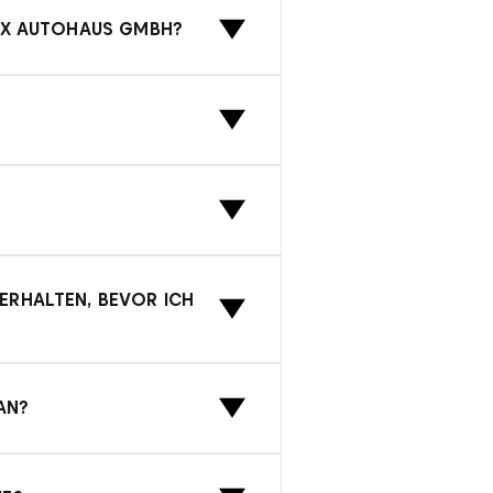
h Ihren Vorlieben an.
DEX AUTOHAUS GMBH?
 Leasing- und
ersönliche Beratung.
sch kontaktieren oder das
n
. Kontaktieren Sie unsere
ERHALTEN, BEVOR ICH
stimmten Auto zur
ne weiter.
AN?
ahrzeug
während des