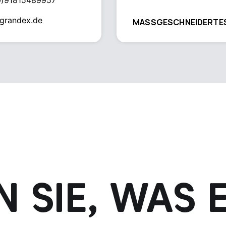
0)91815489957
grandex.de
MASSGESCHNEIDERTE
 SIE, WAS 