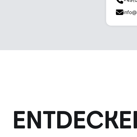
+49(
info@
ENTDECKEN