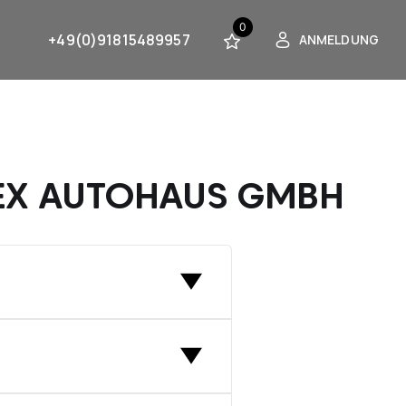
0
+49(0)91815489957
ANMELDUNG
DEX AUTOHAUS GMBH
ange Rover, BMW und