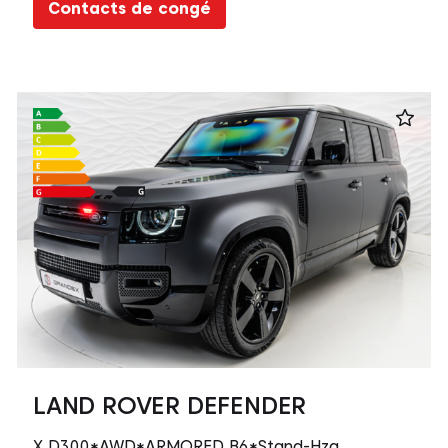
Contacts de congé
LAND ROVER DEFENDER
X D300*AWD*ARMORED B6*Stand-Hzg