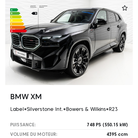
BMW XM
Label*Silverstone Int.*Bowers & Wilkins*R23
PUISSANCE:
748 PS (550.15 kW)
VOLUME DU MOTEUR:
4395 ccm