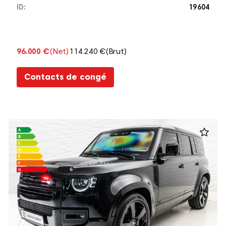
ID:
19604
96.000 €
(Net)
114.240 €
(Brut)
Contacts de congé