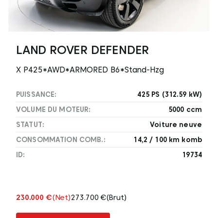
LAND ROVER DEFENDER
X P425*AWD*ARMORED B6*Stand-Hzg
PUISSANCE:
425 PS (312.59 kW)
VOLUME DU MOTEUR:
5000 ccm
STATUT:
Voiture neuve
CONSOMMATION COMB.:
14,2 / 100 km komb
ID:
19734
230.000 €
(Net)
273.700 €
(Brut)