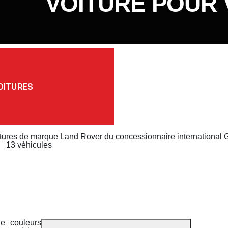
VOITURE POUR
OITURES
tures de marque Land Rover du concessionnaire international
13 véhicules
de
couleurs