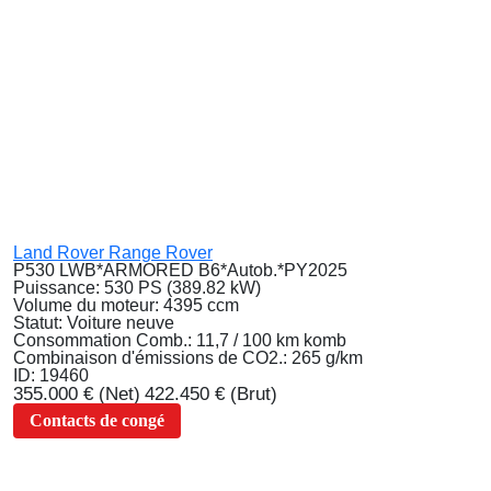
Land Rover Range Rover
P530 LWB*ARMORED B6*Autob.*PY2025
Puissance:
530 PS (389.82 kW)
Volume du moteur:
4395 ccm
Statut:
Voiture neuve
Consommation Comb.:
11,7 / 100 km komb
Combinaison d'émissions de CO2.:
265 g/km
ID:
19460
355.000 €
(Net)
422.450 €
(Brut)
Contacts de congé