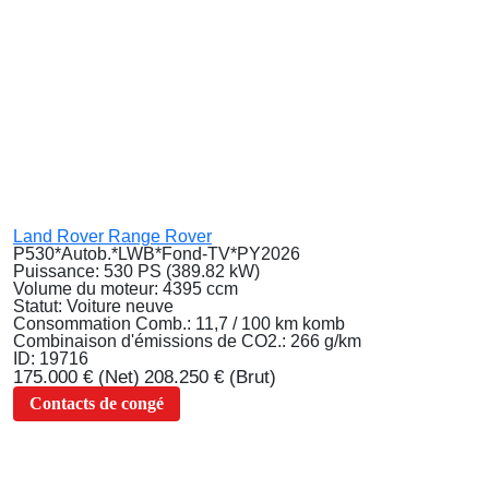
Land Rover Range Rover
P530*Autob.*LWB*Fond-TV*PY2026
Puissance:
530 PS (389.82 kW)
Volume du moteur:
4395 ccm
Statut:
Voiture neuve
Consommation Comb.:
11,7 / 100 km komb
Combinaison d'émissions de CO2.:
266 g/km
ID:
19716
175.000 €
(Net)
208.250 €
(Brut)
Contacts de congé