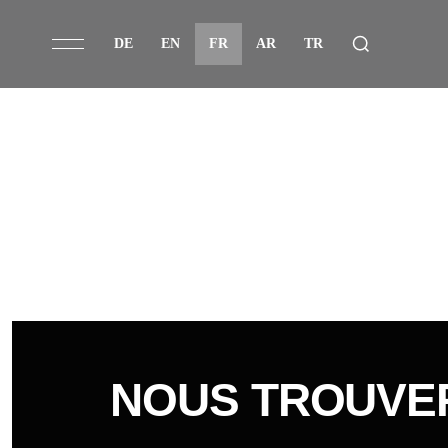
DE
EN
FR
AR
TR
NOUS TROUVE