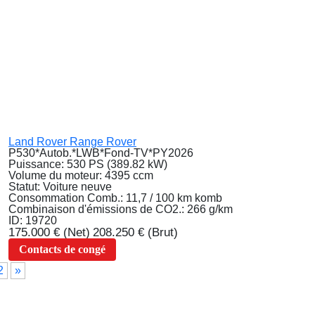
Land Rover Range Rover
P530*Autob.*LWB*Fond-TV*PY2026
Puissance:
530 PS (389.82 kW)
Volume du moteur:
4395 ccm
Statut:
Voiture neuve
Consommation Comb.:
11,7 / 100 km komb
Combinaison d'émissions de CO2.:
266 g/km
ID:
19720
175.000 €
(Net)
208.250 €
(Brut)
Contacts de congé
2
»