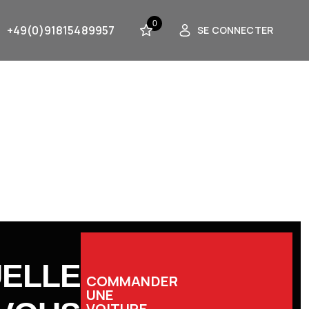
0
+49(0)91815489957
SE CONNECTER
UELLE
COMMANDER
UNE
VOITURE