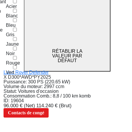
ant
Acier
n
Blanc
Bleu
de
Gris
Jaune
RÉTABLIR LA
Noir
VALEUR PAR
DÉFAUT
Rouge
Vert
Land Rover Defender
X D300*AWD*PY2025
Puissance:
300 PS (220.65 kW)
Volume du moteur:
2997 ccm
Statut:
Voitures d'occasion
Consommation Comb.:
8,8 / 100 km komb
ID:
19604
96.000 €
(Net)
114.240 €
(Brut)
Contacts de congé