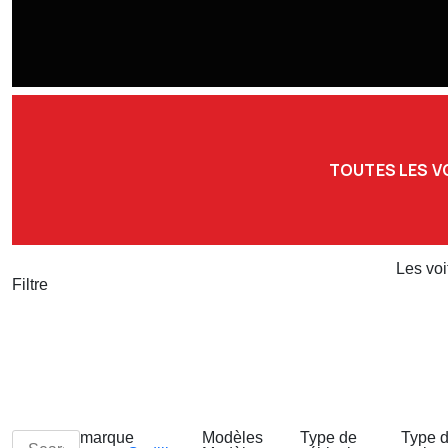
TOUTES LES V
Les voi
Filtre
marque
Modèles
Type de
Type 