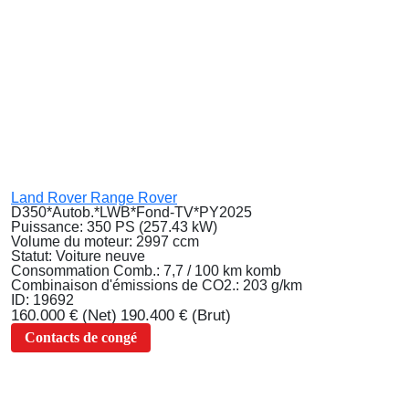
Land Rover Range Rover
D350*Autob.*LWB*Fond-TV*PY2025
Puissance:
350 PS (257.43 kW)
Volume du moteur:
2997 ccm
Statut:
Voiture neuve
Consommation Comb.:
7,7 / 100 km komb
Combinaison d'émissions de CO2.:
203 g/km
ID:
19692
160.000 €
(Net)
190.400 €
(Brut)
Contacts de congé