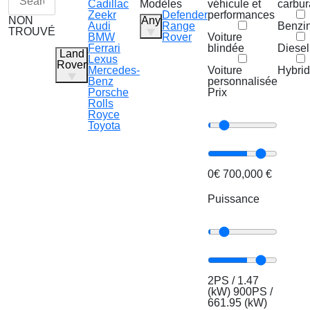
Cadillac
Modèles
véhicule et
carbur
Zeekr
Defender
performances
NON
Any
Audi
Range
Benzi
TROUVÉ
BMW
Rover
Voiture
Ferrari
blindée
Diesel
Land
Lexus
Rover
Mercedes-
Voiture
Hybri
Benz
personnalisée
Porsche
Prix
Rolls
Royce
Toyota
0€
700,000 €
Puissance
2PS / 1.47
(kW)
900PS /
661.95 (kW)