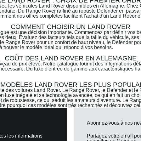
XE LAND ROVER : CHOIX DE PREMIER ORD
avec les véhicules Land Rover disponibles en Allemagne. Chez G
onduite. Du Range Rover raffiné au robuste Defender en passan
mment nos offres complètes facilitent l'achat d'un Land Rover e
COMMENT CHOISIR UN LAND ROVER
logue est une décision importante. Commencez par définir vos b
 deux. Évaluez des facteurs tels que la taille du véhicule, ses
e Range Rover pour un confort de haut niveau, le Defender pou
à trouver le modèle idéal qui répond à vos besoins.
COÛT DES LAND ROVER EN ALLEMAGNE
eau de prix élevé. Notre catalogue fournit des informations déta
 nécessaire. Du luxe d'entrée de gamme aux caractéristiques h
 MODÈLES LAND ROVER LES PLUS POPULA
iste des voitures Land Rover. Le Range Rover, le Defender et le
n luxe inégalé et sa technologie avancée, ce qui en fait un choi
 de robustesse, ce qui séduit les amateurs d'aventure. Le Range 
e pourquoi ces modèles sont très recherchés et découvrez celu
Abonnez-vous à nos news
es les informations
Partagez votre email po
nouvelles de Grandex.