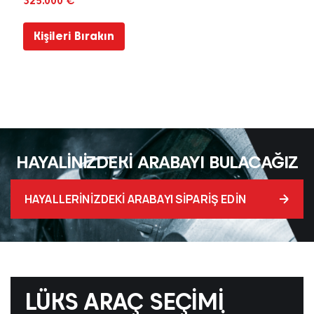
325.000 €
Kişileri Bırakın
HAYALINIZDEKI ARABAYI BULACAĞIZ
HAYALLERINIZDEKI ARABAYI SIPARIŞ EDIN
LÜKS ARAÇ SEÇIMI