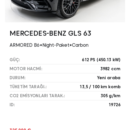
MERCEDES-BENZ GLS 63
ARMORED B6*Night-Paket*Carbon
GÜÇ:
612 PS (450.13 kW)
MOTOR HACMI:
3982 ccm
DURUM:
Yeni araba
TÜKETIM TARAĞI.:
13,5 / 100 km komb
CO2 EMISYONLARI TARAK.:
305 g/km
ID:
19726