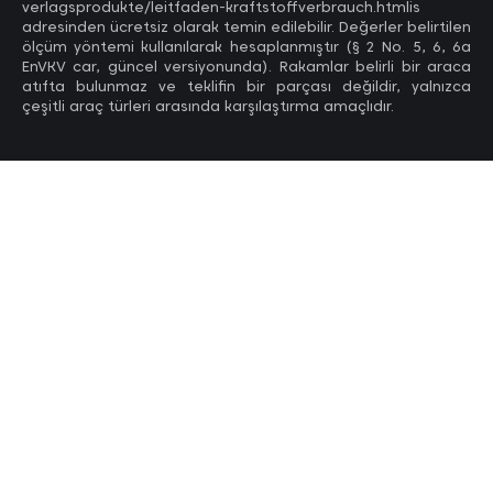
verlagsprodukte/leitfaden-kraftstoffverbrauch.htmlis
adresinden ücretsiz olarak temin edilebilir. Değerler belirtilen
ölçüm yöntemi kullanılarak hesaplanmıştır (§ 2 No. 5, 6, 6a
EnVKV car, güncel versiyonunda). Rakamlar belirli bir araca
atıfta bulunmaz ve teklifin bir parçası değildir, yalnızca
çeşitli araç türleri arasında karşılaştırma amaçlıdır.