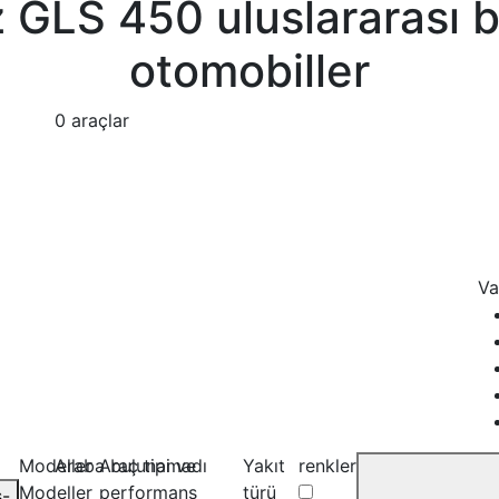
GLS 450 uluslararası b
otomobiller
0 araçlar
Va
Modeller
Araba bulunamadı
Araç tipi ve
Yakıt
renkler
Modeller
performans
türü
-