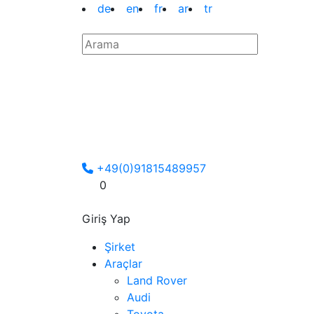
de
en
fr
ar
tr
+49(0)91815489957
0
Giriş Yap
Şirket
Araçlar
Land Rover
Audi