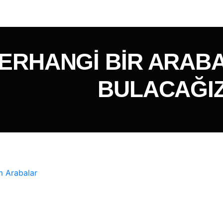
 HERHANGI BIR ARAB
BULACAĞI
 Arabalar