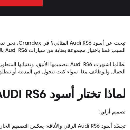
تبحث عن أسود
السبب قمنا باختيار مجموعة بعناية من سيارات Audi RS6 باللون أسود لتلبية احتياجات ورغبات عملائنا الأكثر تميزًا.
لطالما اشتهرت Audi RS6 بتصميمها الأنيق
الجمال والوظائف معًا. سواء كنت تتجول في المدينة أو تنطلق
لماذا تختار أسود AUDI RS6
تصميم أزلي:
تجسّد أسود Audi RS6 الرقي والأناقة. يعكس التصميم الخارجي المصمم بعناية توازنًا مثاليًا بين الفخامة والعملية.