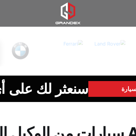
سنعثر لك على أ
يارة