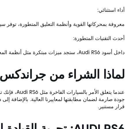
أداء استثنائي:
معروفة بمحركاتها القوية وأنظمة التعليق المتطورة، توفر سيارات Audi RS6 تحكمًا سلسًا وتسارعًا
أحدث التقنيات المتطورة:
داخل أسود Audi RS6، ستجد ميزات مبتكرة مثل أنظمة المعلومات والترفيه الذكية، وأدوات مساعدة السائق، وخيارات قابلة للتخصيص لتعزيز راحتك وسلامتك.
لماذا الشراء من جراندكس
جودة صارمة لضمان مطابقتها لمعاييرنا العالية. بالإضافة إ
قرار مستنير.
AUDI RS6: تجربة القيادة المطلقة