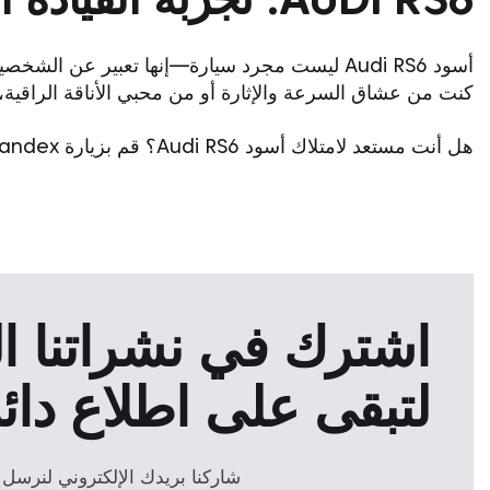
أسود Audi RS6 ليست مجرد سيارة—إنها تعبير عن ا
كنت من عشاق السرعة والإثارة أو من محبي الأناقة الراقية، ف
هل أنت مستعد لامتلاك أسود Audi RS6؟ قم بزيارة Grandex اليوم لاستكشاف مجموعتنا والعثور على السيارة المثالية لك.
اشترك في نشراتنا الإ
لتبقى على اطلاع دائ
شاركنا بريدك الإلكتروني لنرسل