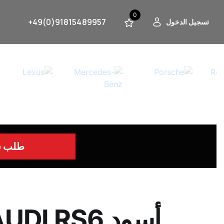
0
+49(0)91815489957
تسجيل الدخول
طلب س
أسود AUDI RS6 سيارات من الوكيل الدولي جراندكس