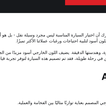
 Audi RS6 المثالي؟ في Grandex، نحن ندرك أن اختيار السيارة المناسبة ليس مجرد وس
، وتقنياتها المتطورة، وهندستها الدقيقة. يضيف اللون الخارجي أسود مزيدًا
 في رحلة طويلة، فقد تم تصميم هذه السيارة لتوفر تجربة قياد