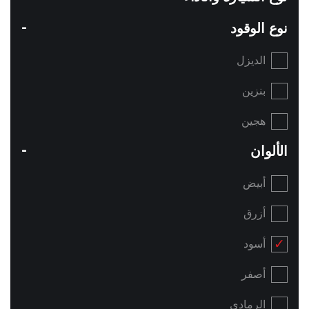
نوع الوقود
الديزل
بنزين
هجين
الألوان
أبيض
أزرق
أسود
أصفر
الرمادي