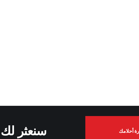
سنعثر لك ع
ة أحلامك