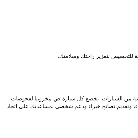
إنك تستحق وكيلاً تثق به. في Grandex، نفخر بتقديم أفضل مجموعة من السيارات. تخضع كل سيارة في مخزوننا لفحوصات
شراء، وتقديم نصائح خبراء ودعم شخصي لمساعدتك على اتخاذ