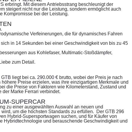
S erbringt. Mit diesem Antriebsstrang beschleunigt der
 steigert nicht nur die Leistung, sondern ermöglicht auch
hne Kompromisse bei der Leistung.
FTEN
.
aerodynamische Verfeinerungen, die für dynamisches Fahren
sich in 14 Sekunden bei einer Geschwindigkeit von bis zu 45
besserungen aus Kohlefaser, Multimatic-Stoßdämpfer,
Liebe zum Detail.
 GTB liegt bei ca. 290.000 € brutto, wobei der Preis je nach
 höhere Preise erzielen, was ihre einzigartigen Merkmale und
wobei die Preise von Faktoren wie Kilometerstand, Zustand und
e der Marke Ferrari verbindet.
RAUM-SUPERCAR
ang zu einer ausgewählten Auswahl an neuen und
wird, um die höchsten Standards zu erfüllen.
Der GTB 296
usiven Hybrid-Supersportwagen suchen, und für Käufer von
derne Hybridtechnologie und berauschende Geschwindigkeit und