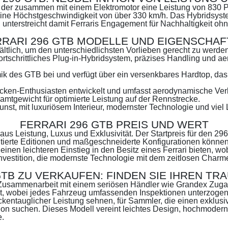
or, der zusammen mit einem Elektromotor eine Leistung von 830 P
ine Höchstgeschwindigkeit von über 330 km/h. Das Hybridsystem
d unterstreicht damit Ferraris Engagement für Nachhaltigkeit o
RARI 296 GTB MODELLE UND EIGENSCHA
ältlich, um den unterschiedlichsten Vorlieben gerecht zu werden
ortschrittliches Plug-in-Hybridsystem, präzises Handling und 
k des GTB bei und verfügt über ein versenkbares Hardtop, das 
ecken-Enthusiasten entwickelt und umfasst aerodynamische Ver
amtgewicht für optimierte Leistung auf der Rennstrecke.
st, mit luxuriösem Interieur, modernster Technologie und viel 
FERRARI 296 GTB PREIS
UND WERT
aus Leistung, Luxus und Exklusivität. Der Startpreis für den 296
tierte Editionen und maßgeschneiderte Konfigurationen können
 einen leichteren Einstieg in den Besitz eines Ferrari bieten, 
 Investition, die modernste Technologie mit dem zeitlosen Charm
GTB ZU VERKAUFEN
: FINDEN SIE IHREN T
 Zusammenarbeit mit einem seriösen Händler wie Grandex Zug
t, wobei jedes Fahrzeug umfassenden Inspektionen unterzogen 
treckentauglicher Leistung sehnen, für Sammler, die einen exkl
estition suchen. Dieses Modell vereint leichtes Design, hochmo
e.