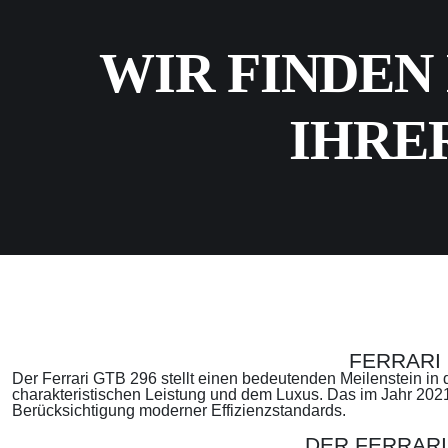
WIR FINDEN
IHRE
FERRARI 
Der
Ferrari GTB 296
stellt einen bedeutenden Meilenstein in
charakteristischen Leistung und dem Luxus. Das im Jahr 2021 
Berücksichtigung moderner Effizienzstandards.
DER FERRARI