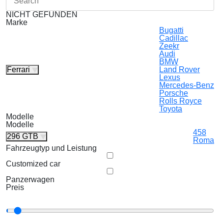
NICHT GEFUNDEN
Marke
Bugatti
Cadillac
Zeekr
Audi
BMW
Ferrari
Land Rover
Lexus
Mercedes-Benz
Porsche
Rolls Royce
Toyota
Modelle
Modelle
458
296 GTB
Roma
Fahrzeugtyp und Leistung
Customized car
Panzerwagen
Preis