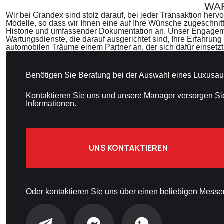
WA
Wir bei Grandex sind stolz darauf, bei jeder Transaktion her
Modelle, so dass wir Ihnen eine auf Ihre Wünsche zugeschnit
Historie und umfassender Dokumentation an. Unser Engageme
Wartungsdienste, die darauf ausgerichtet sind, Ihre Erfahrun
automobilen Träume einem Partner an, der sich dafür einsetzt,
Benötigen Sie Beratung bei der Auswahl eines Luxusau
Kontaktieren Sie uns und unsere Manager versorgen Si
Informationen.
UNS KONTAKTIEREN
Oder kontaktieren Sie uns über einen beliebigen Messe