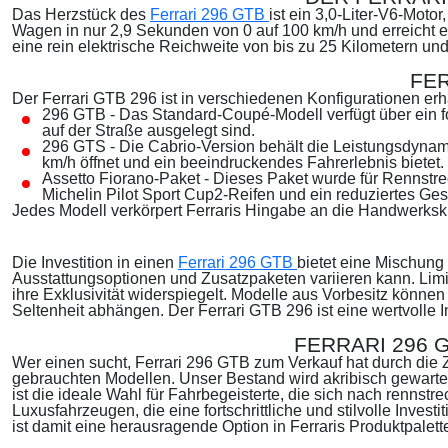
Das Herzstück des
Ferrari 296 GTB
ist ein 3,0-Liter-V6-Mot
Wagen in nur 2,9 Sekunden von 0 auf 100 km/h und erreicht e
eine rein elektrische Reichweite von bis zu 25 Kilometern un
FER
Der
Ferrari GTB 296
ist in verschiedenen Konfigurationen erh
296 GTB - Das Standard-Coupé-Modell verfügt über ein f
auf der Straße ausgelegt sind.
296 GTS - Die Cabrio-Version behält die Leistungsdynami
km/h öffnet und ein beeindruckendes Fahrerlebnis bietet.
Assetto Fiorano-Paket - Dieses Paket wurde für Rennstr
Michelin Pilot Sport Cup2-Reifen und ein reduziertes Ges
Jedes Modell verkörpert Ferraris Hingabe an die Handwerkskun
Die Investition in einen
Ferrari 296 GTB
bietet eine Mischung 
Ausstattungsoptionen und Zusatzpaketen variieren kann. Limi
ihre Exklusivität widerspiegelt. Modelle aus Vorbesitz können
Seltenheit abhängen. Der
Ferrari GTB 296
ist eine wertvolle
FERRARI 296 
Wer einen sucht,
Ferrari 296 GTB zum Verkauf
hat durch die
gebrauchten Modellen. Unser Bestand wird akribisch gewarte
ist die ideale Wahl für Fahrbegeisterte, die sich nach renns
Luxusfahrzeugen, die eine fortschrittliche und stilvolle Inv
ist damit eine herausragende Option in Ferraris Produktpalett