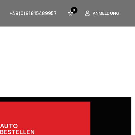
0
+49(0)91815489957
ANMELDUNG
AUTO
BESTELLEN