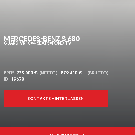
MERCEDES-BENZ S 680
GUARD VR10*4 SEATS*FOND TV
PREIS
739.000 €
(NETTO)
879.410 €
(BRUTTO)
ID
19638
KONTAKTE HINTERLASSEN