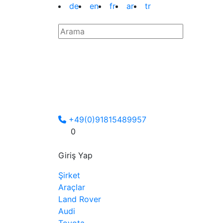
de
en
fr
ar
tr
+49(0)91815489957
0
Giriş Yap
Şirket
Araçlar
Land Rover
Audi