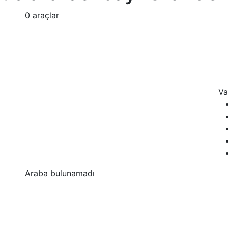
0 araçlar
Va
Araba bulunamadı