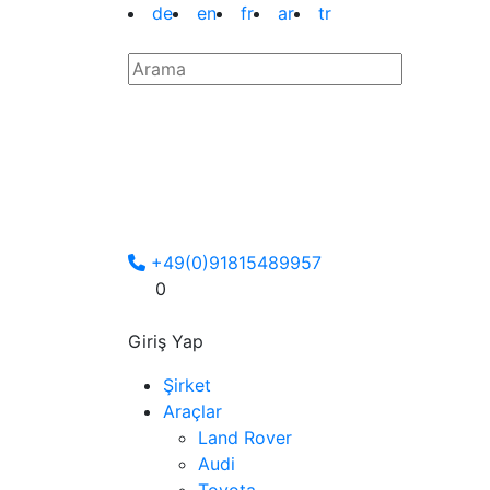
de
en
fr
ar
tr
+49(0)91815489957
0
Giriş Yap
Şirket
Araçlar
Land Rover
Audi