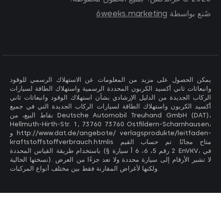
صُنع بواسطة
6weeks.marketing
يمكن الحصول على مزيد من المعلومات عن الاستهلاك الرسمي للوقود
وانبعاثات ثاني أكسيد الكربون المحددة الرسمية واستهلاك الطاقة لسيارات
الركاب الجديدة من الدليل الإرشادي بشأن استهلاك الوقود وانبعاثات ثاني
أكسيد الكربون واستهلاك الطاقة لسيارات الركاب الجديدة التي في جميع
نقاط البيع، من Deutsche Automobil Treuhand GmbH (DAT)،
Hellmuth-Hirth-Str. 1, 73760 73760 Ostfildern-Scharnhausen،
و http://www.dat.de/angebote/ verlagsprodukte/leitfaden-
kraftstoffstoffverbrauch.htmlis متاح مجانًا. تم حساب القيم
باستخدام طريقة القياس المحددة (§ 2 رقم 5، 6، 6 أ سيارة EnVKV، في
نسختها الحالية). لا تشير الأرقام إلى سيارة محددة ولا تعد جزءًا من العرض
ولكنها لأغراض المقارنة فقط بين مختلف أنواع المركبات.