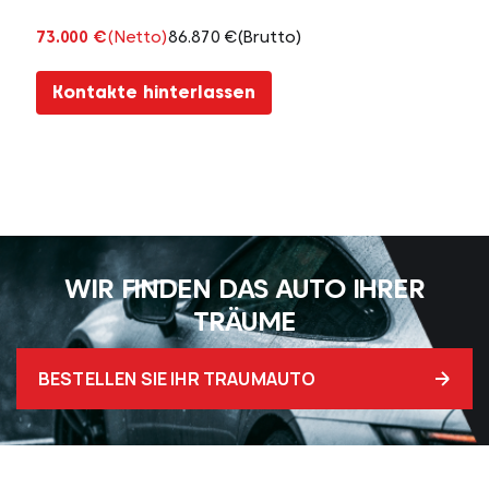
73.000 €
(Netto)
86.870 €
(Brutto)
Kontakte hinterlassen
WIR FINDEN DAS AUTO IHRER
TRÄUME
BESTELLEN SIE IHR TRAUMAUTO