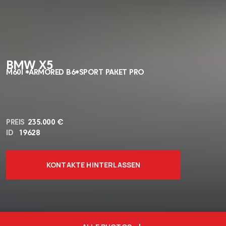
BMW X5
M60I *ARMORED B6*SPORT PAKET PRO
PREIS
235.000 €
ID
19628
KONTAKTE HINTERLASSEN