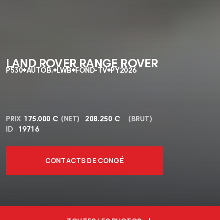
LAND ROVER RANGE ROVER
P530*AUTOB.*LWB*FOND-TV*PY2026
PRIX
175.000 €
(NET)
208.250 €
(BRUT)
ID
19716
CONTACTS DE CONGÉ