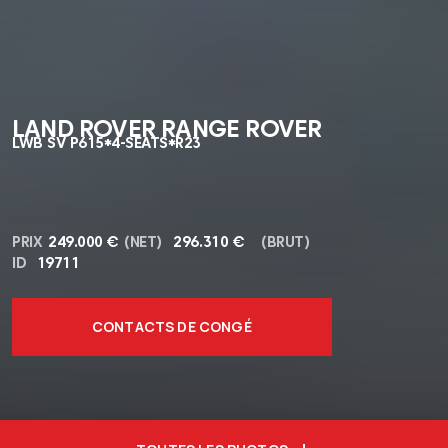
LAND ROVER RANGE ROVER
LWB SV P615*4-SEATS*R23
PRIX
249.000 €
(NET)
296.310 €
(BRUT)
ID
19711
CONTACTS DE CONGÉ