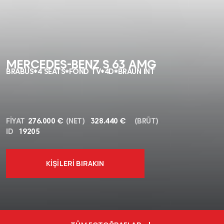
MERCEDES-BENZ S 63 AMG
BRABUS*4 SEATS*FOND TV*4D*BRAUN INT
FIYAT
276.000 €
(NET)
328.440 €
(BRÜT)
ID
19205
KIŞILERI BIRAKIN