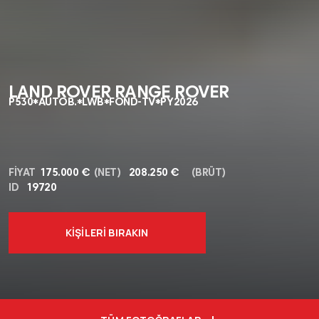
LAND ROVER RANGE ROVER
P530*AUTOB.*LWB*FOND-TV*PY2026
FIYAT
175.000 €
(NET)
208.250 €
(BRÜT)
ID
19720
KIŞILERI BIRAKIN